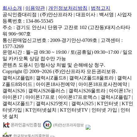
회사소개
|
이용약관
|
개인정보처리방침
|
법적고지
공식인증대리점
|
(주)안산프라자
|
대표이사 : 백서영
|
사업자
등록번호 : 134-86-55345
주소 : 경기도 안산시 단원구 고잔로 102 (고잔동)대지스타타
워 906~907호
통신판매업신고번호 : 2009-경기안산-0709호
|
고객센터 :
1577-3269
운영시간 : 월~금 09:30 ~ 19:00 / 토(공휴일) 09:30~17:00 / 일요
일 카카오톡 상담 접수만 가능
콘텐츠 도용시 민/형사상 처벌 및 손해배상 청구.
Copyright ⓒ 2009~2026 (주)안산프라자 모든권리보유.
갤럭시Z플립8 | 갤럭시Z폴드8 | 갤럭시Z폴드8울트라 | 갤럭시
Z폴드8와이드 | 아이폰18사전예약 | 아이폰18프로사전예약 |
갤럭시S26 | 갤럭시S26플러스 | 갤럭시S26울트라 | 아이폰17e |
아이폰17 | 아이폰17프로 | 아이폰17프로맥스 | 갤럭시Z플립7 |
갤럭시Z폴드7 | 갤럭시S25엣지 | 갤럭시S25 | KT인터넷 | KT인
터넷가입 | KT인터넷설치 | KT인터넷TV | 인터넷 가입 | 인터
넷 설치