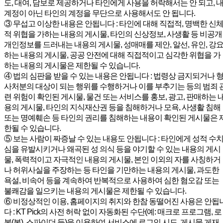
도, 대여, 담보로 제공하거나 타인에게 사용을 허락해서는 안 되고, 
계정이 아닌 타인의 계정을 무단으로 사용해서도 안 됩니다.
③ 무섭고 이상한 내용은 안됩니다 : 타인에 대해 직접적, 명백한 신
적 위협을 가하는 내용의 게시물, 타인의 신상정보, 사생활 등 비공개
개인정보를 드러내는 내용의 게시물, 성매매를 제안, 알선, 유인, 강
하는 내용의 게시물, 공공 안전에 대해 직접적이고 심각한 위협을 가
하는 내용의 게시물은 제한될 수 있습니다.
④ 법의 심판을 받을 수 있는 내용은 안됩니다 : 법령상 금지되거나 
사처분의 대상이 되는 행위를 수행하거나 이를 부추기는 등의 범죄 
련 위험이 확인된 게시물, 물건 또는 서비스를 홍보, 광고, 판매하는 
용의 게시물, 타인의 지식재산권 등을 침해하거나 모욕, 사생활 침해
또는 명예훼손 등 타인의 권리를 침해하는 내용이 확인된 게시물은 
한될 수 있습니다.
⑤ 보는 사람이 짜증날 수 있는 내용도 안됩니다 : 타인에게 성적 수
심을 유발시키거나 왜곡된 성 의식 등을 야기할 수 있는 내용의 게시
물, 폭력적이고 자극적인 내용의 게시물, 본인 이외의 자를 사칭하거
나 허위사실을 주장하는 등 타인을 기만하는 내용의 게시물, 과도한
욕설, 비속어 등을 계속하여 반복적으로 사용하여 심한 혐오감 또는
불쾌감을 일으키는 내용의 게시물은 제한될 수 있습니다.
⑥ 비정상적인 이용, 홈페이지의 취지와 한참 동떨어진 사용은 안됩
다 : KT Pick의 사전 허락 없이 자동화된 수단(예: 매크로 프로그램, 로
봇(봇), 스파이더 등)을 이용하여 서비스에 로그인 시도, 게시물 게재,