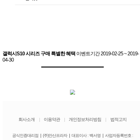
갤럭시S10 시리즈 구매 특별한 혜택
이벤트기간 2019-02-25 ~ 2019-
04-30
회사소개
이용약관
개인정보처리방침
법적고지
|
|
|
공식인증대리점
|
(주)안산프라자
|
대표이사 : 백서영
|
사업자등록번호 :