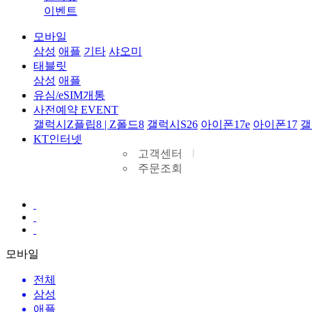
이벤트
모바일
삼성
애플
기타
샤오미
태블릿
삼성
애플
유심/eSIM개통
사전예약 EVENT
갤럭시Z플립8 | Z폴드8
갤럭시S26
아이폰17e
아이폰17
갤
KT인터넷
고객센터
주문조회
모바일
전체
삼성
애플