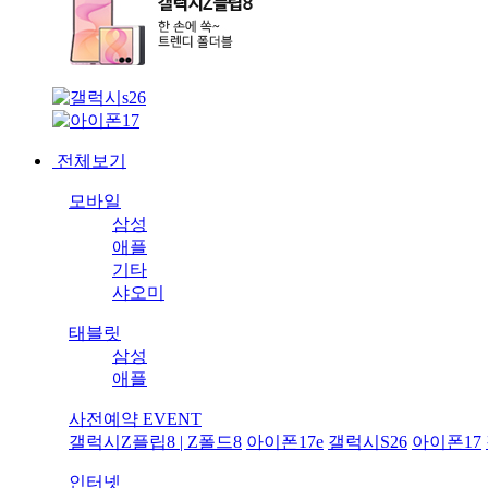
전체보기
모바일
삼성
애플
기타
샤오미
태블릿
삼성
애플
사전예약 EVENT
갤럭시Z플립8 | Z폴드8
아이폰17e
갤럭시S26
아이폰17
인터넷