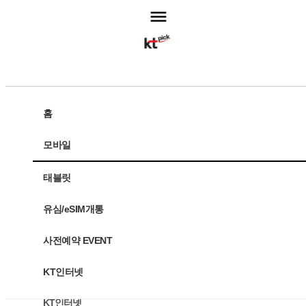
고객센터
홈
모바일
주문조회
태블릿
모바일
유심/eSIM개통
태블릿
사전예약 EVENT
유심/eSIM개통
KT인터넷
사전예약 EVENT
KT인터넷