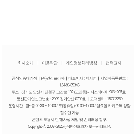
회사소개
이용약관
개인정보처리방침
법적고지
|
|
|
공식인증대리점
|
(주)안산프라자
|
대표이사 : 백서영
|
사업자등록번호 :
134-86-55345
주소 : 경기도 안산시 단원구 고잔로 102 (고잔동)대지스타타워 906~907호
통신판매업신고번호 : 2009-경기안산-0709호
|
고객센터 : 1577-3269
운영시간 : 월~금 09:30 ~ 19:00 / 토(공휴일) 09:30~17:00 / 일요일 카카오톡 상담
접수만 가능
콘텐츠 도용시 민/형사상 처벌 및 손해배상 청구.
Copyright ⓒ 2009~2026 (주)안산프라자 모든권리보유.