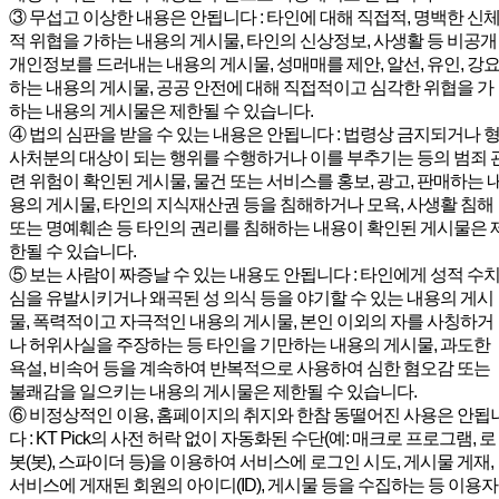
③ 무섭고 이상한 내용은 안됩니다 : 타인에 대해 직접적, 명백한 신
적 위협을 가하는 내용의 게시물, 타인의 신상정보, 사생활 등 비공개
개인정보를 드러내는 내용의 게시물, 성매매를 제안, 알선, 유인, 강
하는 내용의 게시물, 공공 안전에 대해 직접적이고 심각한 위협을 가
하는 내용의 게시물은 제한될 수 있습니다.
④ 법의 심판을 받을 수 있는 내용은 안됩니다 : 법령상 금지되거나 
사처분의 대상이 되는 행위를 수행하거나 이를 부추기는 등의 범죄 
련 위험이 확인된 게시물, 물건 또는 서비스를 홍보, 광고, 판매하는 
용의 게시물, 타인의 지식재산권 등을 침해하거나 모욕, 사생활 침해
또는 명예훼손 등 타인의 권리를 침해하는 내용이 확인된 게시물은 
한될 수 있습니다.
⑤ 보는 사람이 짜증날 수 있는 내용도 안됩니다 : 타인에게 성적 수
심을 유발시키거나 왜곡된 성 의식 등을 야기할 수 있는 내용의 게시
물, 폭력적이고 자극적인 내용의 게시물, 본인 이외의 자를 사칭하거
나 허위사실을 주장하는 등 타인을 기만하는 내용의 게시물, 과도한
욕설, 비속어 등을 계속하여 반복적으로 사용하여 심한 혐오감 또는
불쾌감을 일으키는 내용의 게시물은 제한될 수 있습니다.
⑥ 비정상적인 이용, 홈페이지의 취지와 한참 동떨어진 사용은 안됩
다 : KT Pick의 사전 허락 없이 자동화된 수단(예: 매크로 프로그램, 로
봇(봇), 스파이더 등)을 이용하여 서비스에 로그인 시도, 게시물 게재,
서비스에 게재된 회원의 아이디(ID), 게시물 등을 수집하는 등 이용자