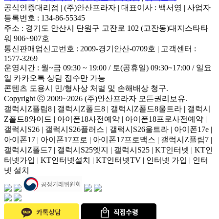
공식인증대리점
|
(주)안산프라자
|
대표이사 : 백서영
|
사업자
등록번호 : 134-86-55345
주소 : 경기도 안산시 단원구 고잔로 102 (고잔동)대지스타타
워 906~907호
통신판매업신고번호 : 2009-경기안산-0709호
|
고객센터 :
1577-3269
운영시간 : 월~금 09:30 ~ 19:00 / 토(공휴일) 09:30~17:00 / 일요
일 카카오톡 상담 접수만 가능
콘텐츠 도용시 민/형사상 처벌 및 손해배상 청구.
Copyright ⓒ 2009~2026 (주)안산프라자 모든권리보유.
갤럭시Z플립8 | 갤럭시Z폴드8 | 갤럭시Z폴드8울트라 | 갤럭시
Z폴드8와이드 | 아이폰18사전예약 | 아이폰18프로사전예약 |
갤럭시S26 | 갤럭시S26플러스 | 갤럭시S26울트라 | 아이폰17e |
아이폰17 | 아이폰17프로 | 아이폰17프로맥스 | 갤럭시Z플립7 |
갤럭시Z폴드7 | 갤럭시S25엣지 | 갤럭시S25 | KT인터넷 | KT인
터넷가입 | KT인터넷설치 | KT인터넷TV | 인터넷 가입 | 인터
넷 설치