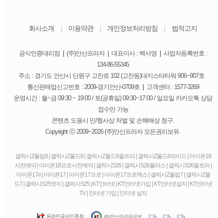
회사소개
이용약관
개인정보처리방침
법적고지
|
|
|
공식인증대리점
|
(주)안산프라자
|
대표이사 : 백서영
|
사업자등록번호 :
134-86-55345
주소 : 경기도 안산시 단원구 고잔로 102 (고잔동)대지스타타워 906~907호
통신판매업신고번호 : 2009-경기안산-0709호
|
고객센터 : 1577-3269
운영시간 : 월~금 09:30 ~ 19:00 / 토(공휴일) 09:30~17:00 / 일요일 카카오톡 상담
접수만 가능
콘텐츠 도용시 민/형사상 처벌 및 손해배상 청구.
Copyright ⓒ 2009~2026 (주)안산프라자 모든권리보유.
갤럭시Z플립8 | 갤럭시Z폴드8 | 갤럭시Z폴드8울트라 | 갤럭시Z폴드8와이드 | 아이폰18
사전예약 | 아이폰18프로사전예약 | 갤럭시S26 | 갤럭시S26플러스 | 갤럭시S26울트라 |
아이폰17e | 아이폰17 | 아이폰17프로 | 아이폰17프로맥스 | 갤럭시Z플립7 | 갤럭시Z폴
드7 | 갤럭시S25엣지 | 갤럭시S25 | KT인터넷 | KT인터넷가입 | KT인터넷설치 | KT인터넷
TV | 인터넷 가입 | 인터넷 설치