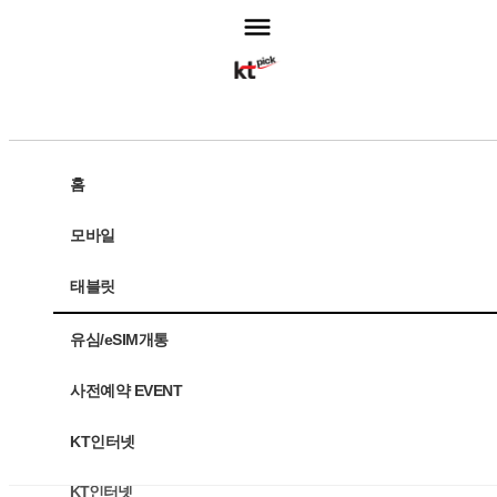
고객센터
홈
모바일
주문조회
태블릿
모바일
유심/eSIM개통
태블릿
사전예약 EVENT
유심/eSIM개통
KT인터넷
사전예약 EVENT
KT인터넷