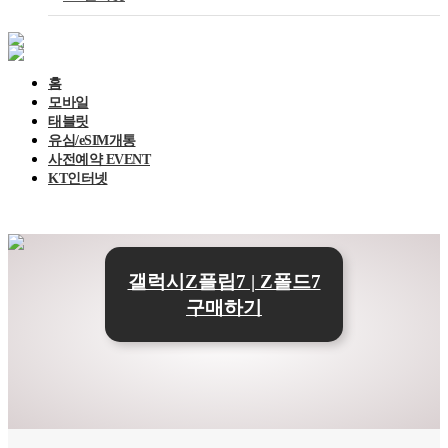
홈
모바일
태블릿
유심/eSIM개통
사전예약 EVENT
KT인터넷
갤럭시Z플립7 | Z폴드7
구매하기