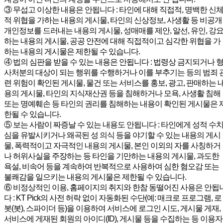
③ 무섭고 이상한 내용은 안됩니다 : 타인에 대해 직접적, 명백한 신
적 위협을 가하는 내용의 게시물, 타인의 신상정보, 사생활 등 비공개
개인정보를 드러내는 내용의 게시물, 성매매를 제안, 알선, 유인, 강
하는 내용의 게시물, 공공 안전에 대해 직접적이고 심각한 위협을 가
하는 내용의 게시물은 제한될 수 있습니다.
④ 법의 심판을 받을 수 있는 내용은 안됩니다 : 법령상 금지되거나 
사처분의 대상이 되는 행위를 수행하거나 이를 부추기는 등의 범죄 
련 위험이 확인된 게시물, 물건 또는 서비스를 홍보, 광고, 판매하는 
용의 게시물, 타인의 지식재산권 등을 침해하거나 모욕, 사생활 침해
또는 명예훼손 등 타인의 권리를 침해하는 내용이 확인된 게시물은 
한될 수 있습니다.
⑤ 보는 사람이 짜증날 수 있는 내용도 안됩니다 : 타인에게 성적 수
심을 유발시키거나 왜곡된 성 의식 등을 야기할 수 있는 내용의 게시
물, 폭력적이고 자극적인 내용의 게시물, 본인 이외의 자를 사칭하거
나 허위사실을 주장하는 등 타인을 기만하는 내용의 게시물, 과도한
욕설, 비속어 등을 계속하여 반복적으로 사용하여 심한 혐오감 또는
불쾌감을 일으키는 내용의 게시물은 제한될 수 있습니다.
⑥ 비정상적인 이용, 홈페이지의 취지와 한참 동떨어진 사용은 안됩
다 : KT Pick의 사전 허락 없이 자동화된 수단(예: 매크로 프로그램, 로
봇(봇), 스파이더 등)을 이용하여 서비스에 로그인 시도, 게시물 게재,
서비스에 게재된 회원의 아이디(ID), 게시물 등을 수집하는 등 이용자